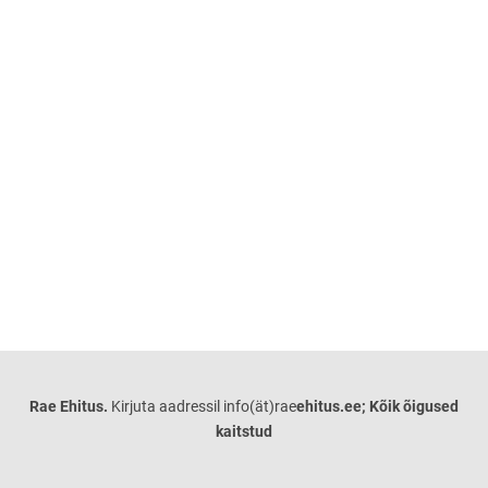
Rae Ehitus.
Kirjuta aadressil info(ät)rae
ehitus.ee; Kõik õigused
kaitstud