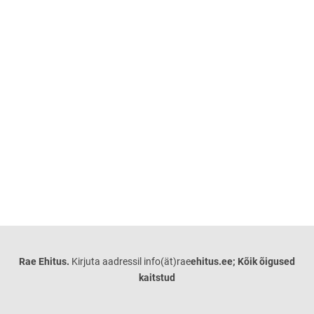
Rae Ehitus.
Kirjuta aadressil info(ät)rae
ehitus.ee; Kõik õigused
kaitstud