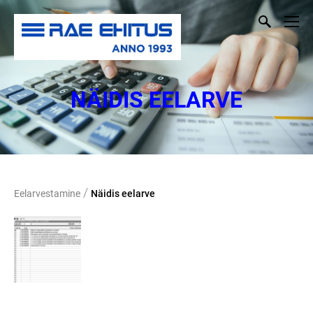
NÄIDIS EELARVE
/
Eelarvestamine
Näidis eelarve